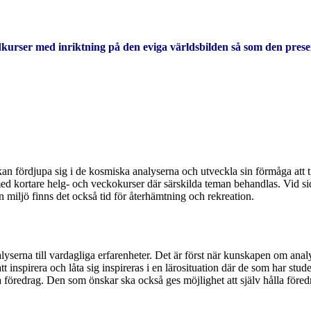
ser med inriktning på den eviga världsbilden så som den prese
an fördjupa sig i de kosmiska analyserna och utveckla sin förmåga att t
kortare helg- och veckokurser där särskilda teman behandlas. Vid sida
n miljö finns det också tid för återhämtning och rekreation.
lyserna till vardagliga erfarenheter. Det är först när kunskapen om ana
t inspirera och låta sig inspireras i en lärosituation där de som har stud
 föredrag. Den som önskar ska också ges möjlighet att själv hålla föred