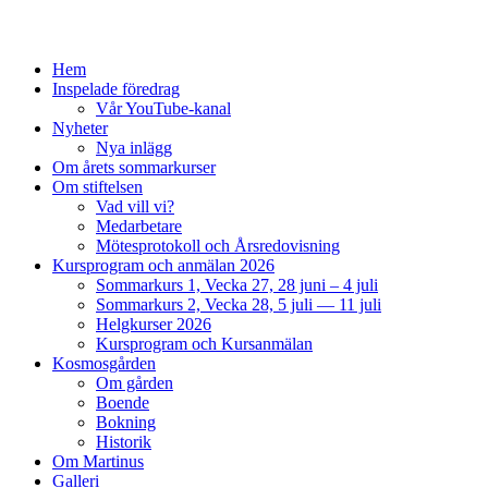
Skip
to
Hem
content
Inspelade föredrag
Vår YouTube-kanal
Nyheter
Nya inlägg
Om årets sommarkurser
Om stiftelsen
Vad vill vi?
Medarbetare
Mötesprotokoll och Årsredovisning
Kursprogram och anmälan 2026
Sommarkurs 1, Vecka 27, 28 juni – 4 juli
Sommarkurs 2, Vecka 28, 5 juli — 11 juli
Helgkurser 2026
Kursprogram och Kursanmälan
Kosmosgården
Om gården
Boende
Bokning
Historik
Om Martinus
Galleri